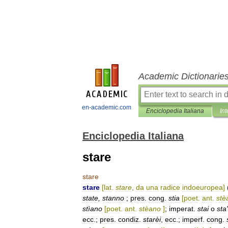
Academic Dictionarie
en-academic.com
Enciclopedia Italiana
Int
Enciclopedia Italiana
stare
stare
stare
[
lat
.
stare
,
da
una
radice
indoeuropea
]
state
,
stanno
;
pres
.
cong
.
stia
[
poet
.
ant
.
stè
stìano
[
poet
.
ant
.
stèano
]
;
imperat
.
stai
o
sta
'
ecc
.;
pres
.
condiz
.
starèi
,
ecc
.;
imperf
.
cong
.