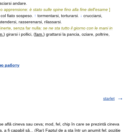
sciarsi
andare
.
o
apprensione:
è
stato
sulle
spine
fino
alla
fine
dell
'
esame
]
col
fiato
sospeso
.
↑
tormentarsi
,
torturarsi
.
↓
crucciarsi
,
stendersi
,
rasserenarsi
,
rilassarsi
.
inerte
,
senza
far
nulla:
se
ne
sta
tutto
il
giorno
con
le
mani
in
m
.
)
girarsi
i
pollici
, (
fam
.
)
grattarsi
la
pancia
,
oziare
,
poltrire
,
ю работу
starlet
se află cineva sau ceva; mod, fel, chip în care se prezintă cineva
a, a fi capabil să... (Rar) Faptul de a sta într un anumit fel; poziţie