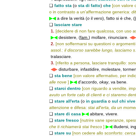
❑
fatto
sta
(
o
sta
di
fatto
)
che
[
con
valore
o
in
contrasto
a
un
'
affermazione
generica:
di
▶◀
a
dire
la
verità
(
o
il
vero
),
fatto
si
è
che
, (
❑
lasciare
stare
1
.
[
decidere
di
non
fare
qualcosa
,
con
uso
a
▶◀
desistere
, (
fam
.
)
mollare
,
rinunciare
.
◀
2
.
[
non
soffermarsi
su
questioni
o
argomenti
assol
.
:
il
discorso
sarebbe
lungo
,
lasciamo
s
tralasciare
.
3
.
[
riferito
a
persona
,
lasciare
tranquillo:
son
◀▶
disturbare
,
infastidire
,
molestare
,
tormen
❑
sta
bene
[
con
valore
affermativo
,
per
indi
alle
nove
]
▶◀
d
'
accordo
,
okay
,
va
bene
.
❑
starci
dentro
[
con
riguardo
a
vendite
,
imp
avuto
un
forte
calo
di
clienti
e
ci
staremo
den
❑
stare
all
'
erta
(
o
in
guardia
o
sul
chi
vive
attenzione
e
difesa:
stai
all
'
erta
,
da
un
mome
❑
stare
di
casa
▶◀
abitare
,
vivere
.
❑
stare
fresco
[
nutrire
vane
speranze
,
spes
che
ti
richiamerà
stai
fresco
]
▶◀
illudersi
,
in
❑
stare
su
[
non
cedere
allo
sconforto:
cerca