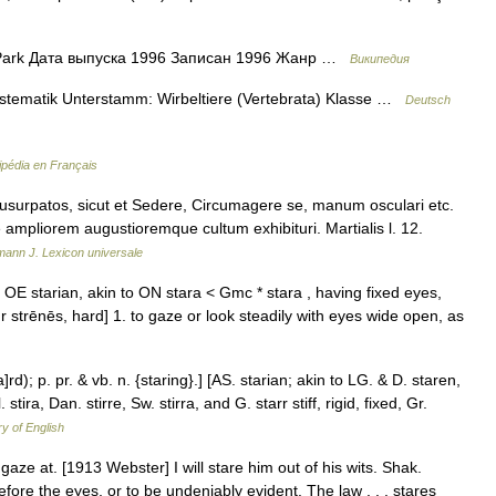
Park Дата выпуска 1996 Записан 1996 Жанр …
Википедия
Systematik Unterstamm: Wirbeltiere (Vertebrata) Klasse …
Deutsch
ipédia en Français
s usurpatos, sicut et Sedere, Circumagere se, manum osculari etc.
mpliorem augustioremque cultum exhibituri. Martialis l. 12.
ann J. Lexicon universale
< OE starian, akin to ON stara < Gmc * stara , having fixed eyes,
, Gr strēnēs, hard] 1. to gaze or look steadily with eyes wide open, as
a]rd); p. pr. & vb. n. {staring}.] [AS. starian; akin to LG. & D. staren,
stira, Dan. stirre, Sw. stirra, and G. starr stiff, rigid, fixed, Gr.
ry of English
o gaze at. [1913 Webster] I will stare him out of his wits. Shak.
efore the eyes, or to be undeniably evident. The law . . . stares