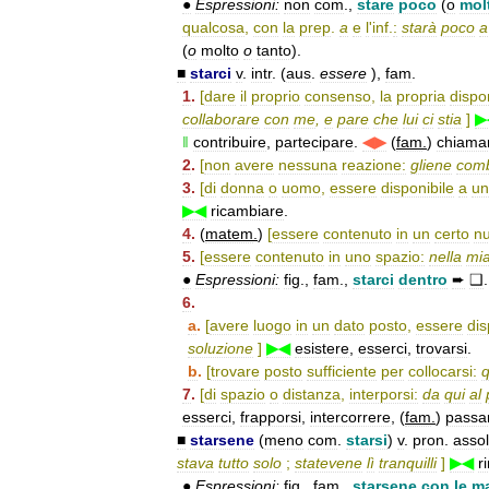
●
Espressioni:
non
com
.,
stare
poco
(
o
mol
qualcosa
,
con
la
prep
.
a
e
l
'
inf
.
:
starà
poco
a
(
o
molto
o
tanto
).
■
starci
v
.
intr
. (
aus
.
essere
),
fam
.
1
.
[
dare
il
proprio
consenso
,
la
propria
dispon
collaborare
con
me
,
e
pare
che
lui
ci
stia
]
▶
‖
contribuire
,
partecipare
.
◀▶
(
fam
.
)
chiamar
2
.
[
non
avere
nessuna
reazione:
gliene
com
3
.
[
di
donna
o
uomo
,
essere
disponibile
a
un
▶◀
ricambiare
.
4
.
(
matem
.
)
[
essere
contenuto
in
un
certo
n
5
.
[
essere
contenuto
in
uno
spazio:
nella
mi
●
Espressioni:
fig
.,
fam
.,
starci
dentro
➨
❑
.
6
.
a
.
[
avere
luogo
in
un
dato
posto
,
essere
dis
soluzione
]
▶◀
esistere
,
esserci
,
trovarsi
.
b
.
[
trovare
posto
sufficiente
per
collocarsi:
q
7
.
[
di
spazio
o
distanza
,
interporsi:
da
qui
al
esserci
,
frapporsi
,
intercorrere
, (
fam
.
)
passar
■
starsene
(
meno
com
.
starsi
)
v
.
pron
.
assol
stava
tutto
solo
;
statevene
lì
tranquilli
]
▶◀
r
●
Espressioni:
fig
.,
fam
.,
starsene
con
le
m