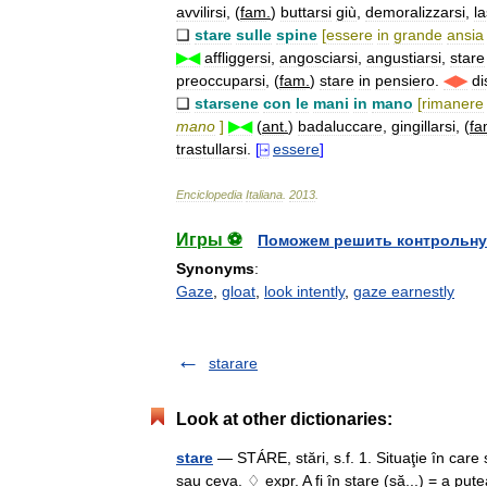
avvilirsi
, (
fam
.
)
buttarsi
giù
,
demoralizzarsi
,
la
❑
stare
sulle
spine
[
essere
in
grande
ansia
▶◀
affliggersi
,
angosciarsi
,
angustiarsi
,
stare
preoccuparsi
, (
fam
.
)
stare
in
pensiero
.
◀▶
di
❑
starsene
con
le
mani
in
mano
[
rimanere
mano
]
▶◀
(
ant
.
)
badaluccare
,
gingillarsi
, (
fa
trastullarsi
.
[
⍈
essere
]
Enciclopedia
Italiana
.
2013
.
Игры ⚽
Поможем решить контрольну
Synonyms
:
Gaze
,
gloat
,
look intently
,
gaze earnestly
starare
Look at other dictionaries:
stare
— STÁRE, stări, s.f. 1. Situaţie în care 
sau ceva. ♢ expr. A fi în stare (să...) = a pute