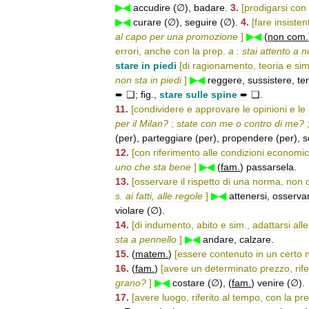
▶◀
accudire
(
∅
),
badare
.
3
.
[
prodigarsi
con
▶◀
curare
(
∅
),
seguire
(
∅
).
4
.
[
fare
insistent
al
capo
per
una
promozione
]
▶◀
(
non
com
.
errori
,
anche
con
la
prep
.
a
:
stai
attento
a
n
stare
in
piedi
[
di
ragionamento
,
teoria
e
si
non
sta
in
piedi
]
▶◀
reggere
,
sussistere
,
te
➨
❑
;
fig
.,
stare
sulle
spine
➨
❑
.
11
.
[
condividere
e
approvare
le
opinioni
e
le
per
il
Milan
?
;
state
con
me
o
contro
di
me
?
(
per
),
parteggiare
(
per
),
propendere
(
per
),
s
12
.
[
con
riferimento
alle
condizioni
economi
uno
che
sta
bene
]
▶◀
(
fam
.
)
passarsela
.
13
.
[
osservare
il
rispetto
di
una
norma
,
non
s
.
ai
fatti
,
alle
regole
]
▶◀
attenersi
,
osserva
violare
(
∅
).
14
.
[
di
indumento
,
abito
e
sim
.,
adattarsi
alle
sta
a
pennello
]
▶◀
andare
,
calzare
.
15
.
(
matem
.
)
[
essere
contenuto
in
un
certo
16
.
(
fam
.
)
[
avere
un
determinato
prezzo
,
rife
grano
?
]
▶◀
costare
(
∅
), (
fam
.
)
venire
(
∅
).
17
.
[
avere
luogo
,
riferito
al
tempo
,
con
la
pr