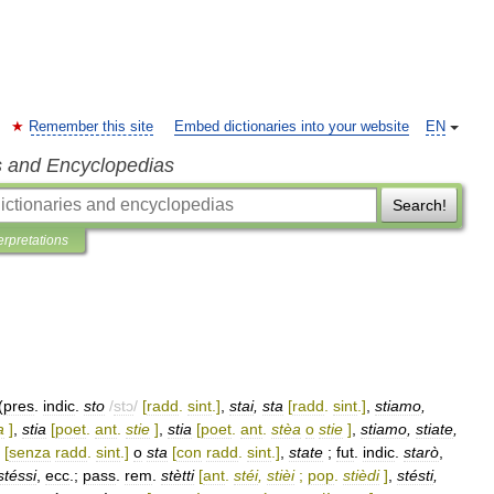
Remember this site
Embed dictionaries into your website
EN
s and Encyclopedias
Search!
erpretations
(
pres
.
indic
.
sto
/
stɔ
/
[
radd
.
sint
.]
,
stai
,
sta
[
radd
.
sint
.]
,
stiamo
,
a
]
,
stia
[
poet
.
ant
.
stie
]
,
stia
[
poet
.
ant
.
stèa
o
stie
]
,
stiamo
,
stiate
,
[
senza
radd
.
sint
.]
o
sta
[
con
radd
.
sint
.]
,
state
;
fut
.
indic
.
starò
,
stéssi
,
ecc
.;
pass
.
rem
.
stètti
[
ant
.
stéi
,
stièi
;
pop
.
stièdi
]
,
stésti
,