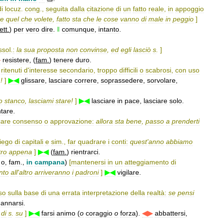
di
locuz
.
cong
.,
seguita
dalla
citazione
di
un
fatto
reale
,
in
appoggio
te
quel
che
volete
,
fatto
sta
che
le
cose
vanno
di
male
in
peggio
]
lett
.
)
per
vero
dire
.
‖
comunque
,
intanto
.
ssol
.
:
la
sua
proposta
non
convinse
,
ed
egli
lasciò
s
.
]
▶
resistere
, (
fam
.
)
tenere
duro
.
ritenuti
d
'
interesse
secondario
,
troppo
difficili
o
scabrosi
,
con
uso
.!
]
▶◀
glissare
,
lasciare
correre
,
soprassedere
,
sorvolare
,
o
stanco
,
lasciami
stare
!
]
▶◀
lasciare
in
pace
,
lasciare
solo
.
tare
.
care
consenso
o
approvazione:
allora
sta
bene
,
passo
a
prenderti
iego
di
capitali
e
sim
.,
far
quadrare
i
conti:
quest
'
anno
abbiamo
tro
appena
]
▶◀
(
fam
.
)
rientrarci
.
o
,
fam
.,
in
campana
)
[
mantenersi
in
un
atteggiamento
di
nto
all
'
altro
arriveranno
i
padroni
]
▶◀
vigilare
.
so
sulla
base
di
una
errata
interpretazione
della
realtà:
se
pensi
gannarsi
.
di
s
.
su
]
▶◀
farsi
animo
(
o
coraggio
o
forza
).
◀▶
abbattersi
,