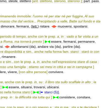
émmo
,
stéste
,
stèttero
[
ant
.
stèttono
,
stérono
,
stièrono
]
;
part
.
pass
.
rimanendo
immobile:
l
'
uomo
né
per
star
né
per
fuggire
,
Al
suo
masso
che
dal
vertice
...
Precipitando
a
valle
,
Batte
sul
fondo
e
sta
)
dimorare
,
fermarsi
, (
lett
.
)
ristare
.
◀▶
muoversi
,
spostarsi
.
periodo
di
tempo
,
anche
con
le
prep
.
a
,
in
:
vado
a
far
visita
a
un
a
Roma
,
ma
tornerà
presto
]
▶◀
essere
,
fermarsi
,
permanere
,
si
.
◀▶
allontanarsi
(
da
),
andare
via
(
da
),
partire
(
da
).
are
disponibilità
e
sim
.,
anche
nella
forma
fam
.
starci
:
starò
io
con
,
rimanere
.
go
e
sim
.,
con
le
prep
.
a
,
in
,
anche
nell
'
espressione
stare
di
casa
:
esso
una
famiglia
;
stiamo
sei
mesi
in
città
e
sei
in
campagna
]
dere
,
vivere
,
[
con
altre
persone
]
convivere
.
ne
,
anche
con
le
prep
.
in
,
su
:
il
libro
sta
sullo
scaffale
in
alto
;
la
]
▶◀
essere
,
situarsi
,
trovarsi
,
ubicarsi
.
so
nella
forma
starci
]
▶◀
[
➨
starci
(
5
)]
.
prep
.
in
:
la
difficoltà
sta
tutta
qui
]
▶◀
consistere
,
constare
,
osa
,
con
la
prep
.
in
o
più
spesso
a
:
sta
in
me
;
sta
a
te
decidere
]