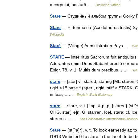
a corpului; postură …
Dicționar Român
Stare
— Студийный альбом группы Gorky 
Stare
— Hirtenmaina (Acridotheres tristis) 
Wikipedia
Staré
— (Village) Administration Pays …
Wik
STARE
— inter ritus Sacrorum fuit antiquitu
Adorantes enim Deos Stabant erectô corpore a
Epigr. 78. v. 1. Multis dum precibus… …
Hofm
stare
— [ster] vi. stared, staring [ME staren 
rigid < IE base * (s)ter , rigid, stiff > STARK
in fear,… …
English World dictionary
stare
— stare, v. i. [imp. & p. p. {stared} (st[^
OHG. star[=e]n, G. starren, Icel. stara; cf. Icel. 
stereo s… …
The Collaborative International Dictiona
Stare
— (st[^a]r), v. t. To look earnestly at; t
[1913 Webster] {To stare in the face}, to be b