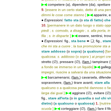
▶◀
competere
(
a
),
dipendere
(
da
),
spettare
9
.
[
essere
in
un
certo
stato
,
detto
di
una
per
dimmi
le
cose
come
stanno
]
▶◀
apparire
,
e
●
Espressioni:
fatto
sta
(
o
sta
di
fatto
)
che
10
.
[
permanere
in
un
dato
luogo
o
stato
opp
piedi
;
s
.
comodo
,
a
disagio
;
s
.
alla
porta
,
in
fila
;
s
.
in
disparte
]
▶◀
essere
,
sentirsi
,
trov
●
Espressioni:
fig
.,
sta
bene
➨
❑
;
fig
.,
stare
che
mi
sta
a
cuore
;
la
tua
promozione
sta
a
stare
addosso
(
o
sopra
) (
a
qualcuno
)
[
far
qualcosa:
s
.
addosso
(
o
sopra
)
ai
propri
cre
stretto
(
∅
),
pressare
(
∅
), (
fam
.
)
tampinare
(
a
fondo
se
immerso
in
un
liquido
]
▶◀
galleg
impegni
,
riuscire
a
salvarsi
da
una
situazion
▶◀
barcamenarsi
, (
fam
.
)
cavarsela
,
difende
sopravvivere
, (
fam
.
)
tirare
avanti
;
stare
alla
qualcuno
o
a
qualcosa
perché
dannoso
o
fa
larga
dai
guai
]
▶◀
aggirare
(
∅
),
evitare
(
∅
)
fig
.,
stare
all
'
erta
(
o
in
guardia
o
sul
chi
vi
dietro
) (
a
qualcuno
o
qualcosa
)
1
.
[
nutrire
scuola
]
▶◀
corteggiare
(
∅
), (
fam
.
)
fare
il
fil