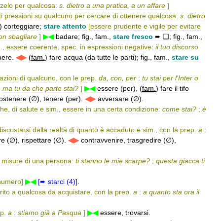
zelo
per
qualcosa:
s
.
dietro
a
una
pratica
,
a
un
affare
]
i
pressioni
su
qualcuno
per
cercare
di
ottenere
qualcosa:
s
.
dietro
)
corteggiare
;
stare
attento
[
essere
prudente
e
vigile
per
evitare
on
sbagliare
]
▶◀
badare
;
fig
.,
fam
.,
stare
fresco
➨
❑
;
fig
.,
fam
.,
m
.,
essere
coerente
,
spec
.
in
espressioni
negative:
il
tuo
discorso
nere
.
◀▶
(
fam
.
)
fare
acqua
(
da
tutte
le
parti
);
fig
.,
fam
.,
stare
su
azioni
di
qualcuno
,
con
le
prep
.
da
,
con
,
per
:
tu
stai
per
l
'
Inter
o
;
ma
tu
da
che
parte
stai
?
]
▶◀
essere
(
per
), (
fam
.
)
fare
il
tifo
ostenere
(
∅
),
tenere
(
per
).
◀▶
avversare
(
∅
).
che
,
di
salute
e
sim
.,
essere
in
una
certa
condizione:
come
stai
?
;
è
discostarsi
dalla
realtà
di
quanto
è
accaduto
e
sim
.,
con
la
prep
.
a
:
re
(
∅
),
rispettare
(
∅
).
◀▶
contravvenire
,
trasgredire
(
∅
),
misure
di
una
persona:
ti
stanno
le
mie
scarpe
?
;
questa
giacca
ti
numero
]
▶◀
[
➨
starci
(
4
)]
.
rito
a
qualcosa
da
acquistare
,
con
la
prep
.
a
:
a
quanto
sta
ora
il
ep
.
a
:
stiamo
già
a
Pasqua
]
▶◀
essere
,
trovarsi
.