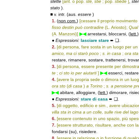
stètte
[
ant
.
o
pop
.
stè
,
stiè
;
pop
.
stiède
]
,
st
stato
).
■
v
.
intr
. (
aus
.
essere
)
1
.
(
non
com
.
)
[
cessare
il
proprio
movimento
fisso
destin
può
contradire
(
L
.
Ariosto
);
Qual
(
A
.
Manzoni
)]
▶◀
arrestarsi
,
bloccarsi
, (
lett
.
●
Espressioni:
lasciare
stare
➨
❑
.
2
.
[
di
persona
,
fare
sosta
in
un
luogo
per
un
amico
,
ma
ci
starò
poco
;
s
.
in
casa
;
ora
sta
restare
,
rimanere
,
sostare
,
trattenersi
,
trovar
3
.
[
di
persona
,
essere
presente
per
dimostr
te
;
ci
sto
io
per
aiutarti
]
▶◀
esserci
,
restare
4
.
[
avere
la
propria
sede
o
dimora
in
un
luo
ora
sto
(
di
casa
)
a
Torino
;
s
.
a
pensione
pr
▶◀
abitare
,
alloggiare
, (
lett
.
)
dimorare
,
risie
●
Espressioni:
stare
di
casa
➨
❑
.
5
.
[
di
oggetto
,
edificio
e
sim
.,
avere
ubicazio
villa
sta
in
cima
a
un
colle
,
sulle
rive
del
lago
6
.
[
essere
contenuto
in
uno
spazio
,
più
spes
7
.
[
essere
strutturato
,
risultare
,
anche
con
la
fondarsi
(
su
),
risiedere
.
8
.
[
essere
in
relazione
o
in
funzione
di
qualc