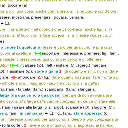
(
a
),
toccare
(
a
).
sona
o
di
una
cosa
,
anche
con
la
prep
.
in
:
s
.
in
buone
condizioni
;
ssere
,
mostrarsi
,
presentarsi
,
trovarsi
,
versare
.
➨
❑
.
ure
in
una
determinata
condizione
psico
-
fisica
,
anche
fig
.
:
s
.
in
casa
;
s
.
al
buio
,
con
la
luce
accesa
;
s
.
a
finestre
chiuse
;
s
.
in
arsi
.
a
cuore
(
a
qualcuno
)
[
essere
caro
per
qualcuno:
è
una
cosa
cuore
al
direttore
]
▶◀
importare
,
interessare
,
premere
;
fig
.,
fam
.,
e
insistenti
pressioni
su
qualcuno
per
cercare
di
ottenere
ditori
]
▶◀
incalzare
(
∅
), (
lett
.
)
instare
(
∅
), (
gerg
.
)
marcare
∅
).
↑
assillare
(
∅
);
stare
a
galla
1
.
[
di
oggetto
e
sim
.,
non
andare
giare
.
◀▶
affondare
.
2
.
(
fig
.
)
[
fare
quanto
basta
per
fare
fronte
agli
e
difficile
e
sim
.
:
malgrado
i
debiti
è
riuscito
a
s
.
a
galla
]
rsi
, (
fam
.
)
farcela
, (
fam
.
)
scamparla
, (
fam
.
)
sfangarla
,
larga
(
da
qualcuno
o
qualcosa
)
[
cercare
di
non
avvicinarsi
a
stidioso:
s
.
alla
larga
dalle
cattive
compagnie
;
cerca
di
stare
alla
, (
fam
.
)
girare
alla
larga
(
o
al
largo
),
scansare
(
∅
),
sfuggire
(
∅
);
ve
o
,
fam
.,
in
campana
)
➨
❑
;
fig
.,
fam
.,
stare
appresso
(
o
un
interesse
amoroso
per
qualcuno:
s
.
dietro
a
una
compagna
di
o
(
o
la
corte
).
2
.
[
avere
cura
di
qualcuno:
s
.
appresso
ai
bambini
]