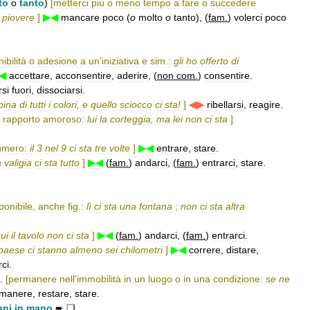
to
o
tanto
)
[
metterci
più
o
meno
tempo
a
fare
o
succedere
piovere
]
▶◀
mancare
poco
(
o
molto
o
tanto
), (
fam
.
)
volerci
poco
ibilità
o
adesione
a
un
'
iniziativa
e
sim
.
:
gli
ho
offerto
di
◀
accettare
,
acconsentire
,
aderire
, (
non
com
.
)
consentire
.
si
fuori
,
dissociarsi
.
bina
di
tutti
i
colori
,
e
quello
sciocco
ci
sta
!
]
◀▶
ribellarsi
,
reagire
.
rapporto
amoroso:
lui
la
corteggia
,
ma
lei
non
ci
sta
]
umero:
il
3
nel
9
ci
sta
tre
volte
]
▶◀
entrare
,
stare
.
a
valigia
ci
sta
tutto
]
▶◀
(
fam
.
)
andarci
, (
fam
.
)
entrarci
,
stare
.
ponibile
,
anche
fig
.
:
lì
ci
sta
una
fontana
;
non
ci
sta
altra
ui
il
tavolo
non
ci
sta
]
▶◀
(
fam
.
)
andarci
, (
fam
.
)
entrarci
.
paese
ci
stanno
almeno
sei
chilometri
]
▶◀
correre
,
distare
,
ci
.
.
[
permanere
nell
'
immobilità
in
un
luogo
o
in
una
condizione:
se
ne
imanere
,
restare
,
stare
.
ani
in
mano
➨
❑
.